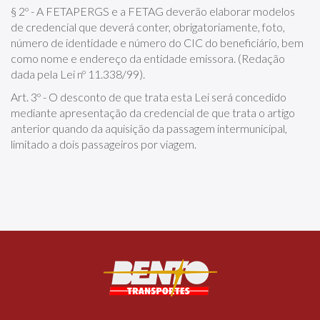
§ 2º - A FETAPERGS e a FETAG deverão elaborar modelos
de credencial que deverá conter, obrigatoriamente, foto,
número de identidade e número do CIC do beneficiário, bem
como nome e endereço da entidade emissora. (Redação
dada pela Lei nº 11.338/99).
Art. 3º - O desconto de que trata esta Lei será concedido
mediante apresentação da credencial de que trata o artigo
anterior quando da aquisição da passagem intermunicipal,
limitado a dois passageiros por viagem.